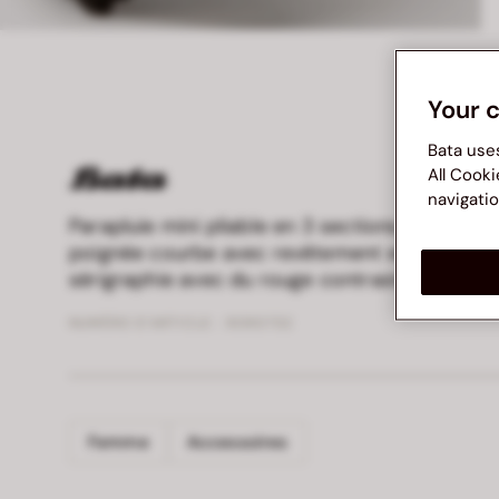
Your 
Bata use
All Cooki
navigatio
Parapluie mini pliable en 3 sections, avec étui
poignée courbe avec revêtement en cuir synt
sérigraphie avec du rouge contrastant.
NUMÉRO D’ARTICLE :
9090732
Femme
Accessoires