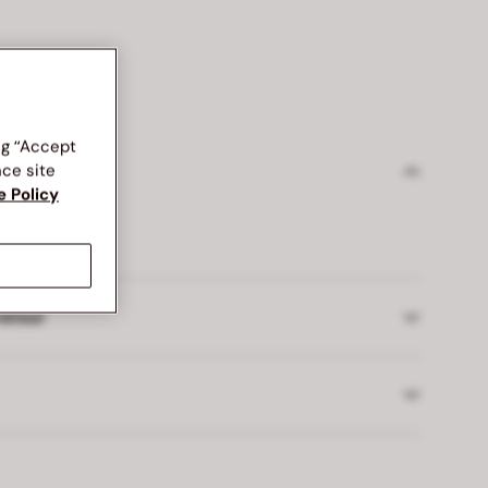
ng “Accept
nce site
/Matériaux
e Policy
retour