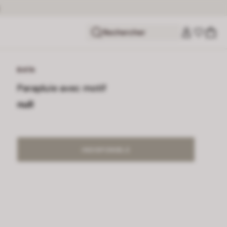
Rechercher
BATA
Parapluie avec motif
null
INDISPONIBLE