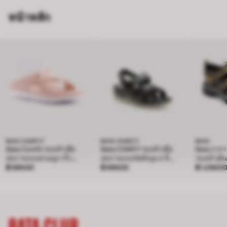
หน้าหลัก
BATA COMFIT
BATA COMFIT
BATA
Bata Comfit รองเท้าเพื่อ
Bata COMFIT รองเท้าเพื่อ
Bata บาจา
สุขภาพแบบสวมสูง 1 นิ้ว
สุขภาพแบบรัดส้นสูง 2 นิ้ว
รองเท้าเดิน
ราคา ฿ 899.00
พร้อมเทคโนโลยี soft
฿ 899.00
ราคา ฿ 899.00
พร้อมเทคโนโลยี Soft
฿ 899.00
ราคา ฿ 1
ลำลอง น้ำ
฿ 1,299.0
cushion รุ่น Pony สีเบจ
Cushion รุ่น Mona สีดำ
ผู้ชาย - สี
6618843
6616483
8407081
BATA CLUB