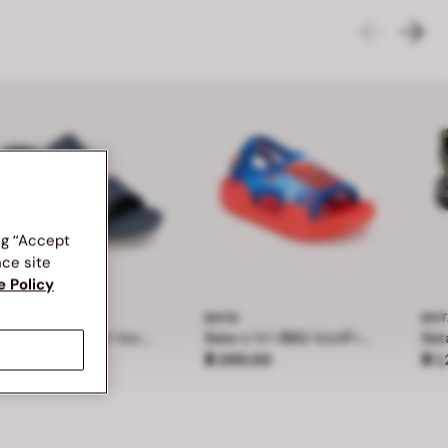
ng “Accept
nce site
e Policy
ATA COMFIT
BATA
BA
Bata บาจา Comfit รองเท้าเพื่อสุขภาพ สูง 3 นิ้ว สำหรับผู้หญิง รุ่น LILLY - สีกรมท่า 7019228
Bata บาจา BBG รองเท้าเด็กหัดเดิน ลายสไปร์เดอร์แมน รัดส้น สำหรับเด็กผู้ชาย
าคา ฿ 799.00
ราคา ฿ 299.00
ราค
 799.00
฿ 299.00
฿ 1