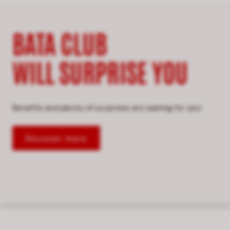
BATA CLUB
WILL SURPRISE YOU
Benefits and plenty of surprises are waiting for you!
Discover more
ค้นหาสาขา
THAILAND | THAI