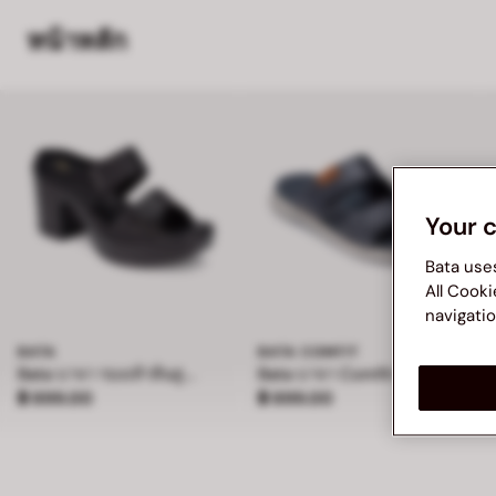
หน้าหลัก
Your 
Bata use
All Cooki
navigatio
BATA
BATA COMFIT
Bata บาจา รองเท้าส้นสูง แบบสวม สูง 4 นิ้ว สำหรับผู้หญิง รุ่น BELLE
Bata บาจา Comfit รองเท้าแตะเพื่อสุขภาพแบบสวม สำหรับผู้ชาย รุ่น BAMBOO - สีกรมท่า 8019181
ราคา ฿ 899.00
ราคา ฿ 899.00
฿ 899.00
฿ 899.00