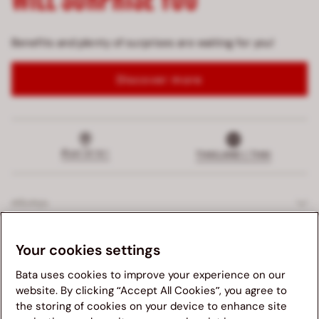
Benefits and plenty of surprises are waiting for you!
Discover more
ค้นหาสาขา
THAILAND | THAI
สนับสนุน
บริการสุดพิเศษ
Your cookies settings
Bata uses cookies to improve your experience on our
บริษัท
website. By clicking “Accept All Cookies”, you agree to
the storing of cookies on your device to enhance site
กฎหมาย