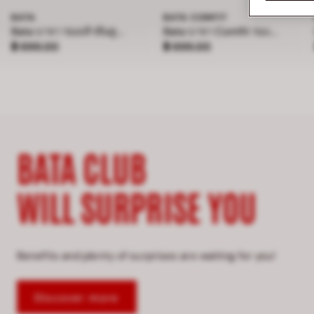
BATA
BATA COMFIT
Bata บาจา รองเท้าส้นสูง แบบสวม สูง 4 นิ้ว สำหรับผู้หญิง รุ่น BELLE
Bata บาจา Comfit รองเท้าแตะเพื่อสุขภาพแบบสวม สำหรับผู้ชาย รุ่น BAMBOO - สีกรมท่า 8019181
ราคา ฿ 899.00
ราคา ฿ 899.00
฿ 899.00
฿ 899.00
BATA CLUB
WILL SURPRISE YOU
Benefits and plenty of surprises are waiting for you!
Discover more