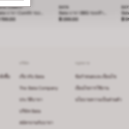
ATA COMFIT
BATA
BAT
Bata บาจา Comfit รองเท้าเพื่อสุขภาพ สูง 3 นิ้ว สำหรับผู้หญิง รุ่น LILLY - สีกรมท่า 7019228
Bata บาจา BBG รองเท้าเด็กหัดเดิน ลายสไปร์เดอร์แมน รัดส้น สำหรับเด็กผู้ชาย
าคา ฿ 799.00
ราคา ฿ 299.00
ราค
 799.00
฿ 299.00
฿ 9
บริษัท
กฎหมาย
งซื้อ
เกี่ยวกับ Bata
ข้อกำหนดและเงื่อนไข
The Bata Company
เงื่อนไขการใช้งาน
ประวัติบาจา
นโยบายความเป็นส่วนตัว
บริษัท Bata
สมัครงานกับบาจา