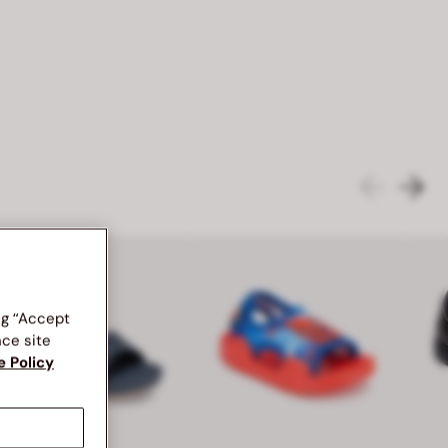
ng “Accept
nce site
e Policy