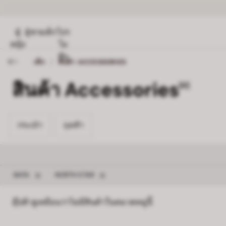
ผู้
ผู้ชาย
เด็ก
โปร
หญิง
โม
ชั่น
เด็ก
/
สินค้า ACCESSORIES
สินค้า Accessories
[0]
กระเป๋า 0
ถุงเท้า 0
กระเป๋า
ถุงเท้า
ลบตัวกรอง BATA
ลบตัวกรอง NORTH STAR
BATA
NORTH STAR
อุ๊ปส์! ดูเหมือนว่าไม่มีสินค้าในหมวดหมู่นี้