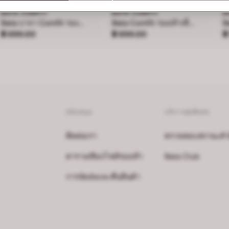
BATA COMFIT
BATA COMFIT
B
Bata บาจา Comfit รองเท้าแบสวม พร้อมเทคโนโลยี Wellness สำหรับผู้หญิง รุ่น SONATA - สีฟ้า 6019119
Bata Comfit รองเท้าเพื่อสุขภาพแบบสวมสำหรับผู้หญิง สูง 2 นิ้ว รุ่น Daisy สีเบจ 6618637
ราคา ฿ 899.00
ราคา ฿ 899.00
ร
฿ 899.00
฿ 899.00
฿
สนับสนุน
บริการสุดพิเศษ
ติดต่อเรา
ตรวจสอบสถานะคำสั่
ตารางเทียบไซส์รองเท้า
Bata Club
การจัดส่งและคืนสินค้า