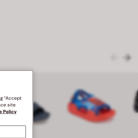
ng “Accept
nce site
e Policy