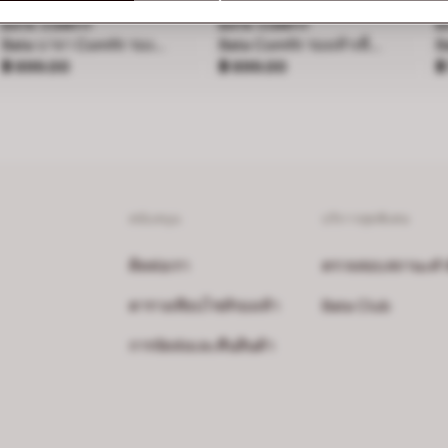
BATA COMFIT
BATA COMFIT
B
Bata บาจา Comfit รองเท้าแบสวม พร้อมเทคโนโลยี Wellness สำหรับผู้หญิง รุ่น SONATA - สีฟ้า 6019119
Bata Comfit รองเท้าเพื่อสุขภาพแบบสวมสำหรับผู้หญิง สูง 2 นิ้ว รุ่น Daisy สีเบจ 6618637
ราคา ฿ 899.00
ราคา ฿ 899.00
ร
฿ 899.00
฿ 899.00
฿
สนับสนุน
บริการสุดพิเศษ
ติดต่อเรา
ตรวจสอบสถานะคำสั่
ตารางเทียบไซส์รองเท้า
Bata Club
การจัดส่งและคืนสินค้า