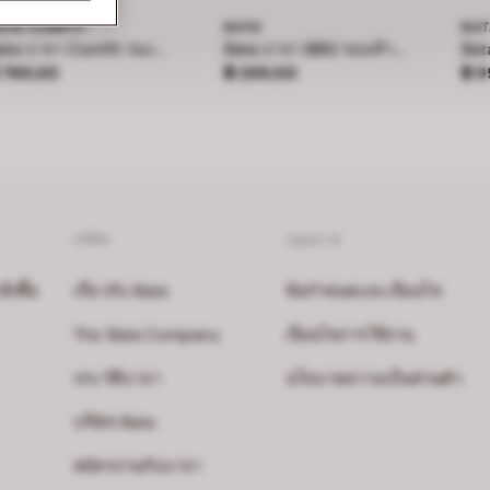
ATA COMFIT
BATA
BAT
Bata บาจา Comfit รองเท้าเพื่อสุขภาพ สูง 3 นิ้ว สำหรับผู้หญิง รุ่น LILLY - สีกรมท่า 7019228
Bata บาจา BBG รองเท้าเด็กหัดเดิน ลายสไปร์เดอร์แมน รัดส้น สำหรับเด็กผู้ชาย
าคา ฿ 799.00
ราคา ฿ 299.00
ราค
 799.00
฿ 299.00
฿ 9
บริษัท
กฎหมาย
งซื้อ
เกี่ยวกับ Bata
ข้อกำหนดและเงื่อนไข
The Bata Company
เงื่อนไขการใช้งาน
ประวัติบาจา
นโยบายความเป็นส่วนตัว
บริษัท Bata
สมัครงานกับบาจา