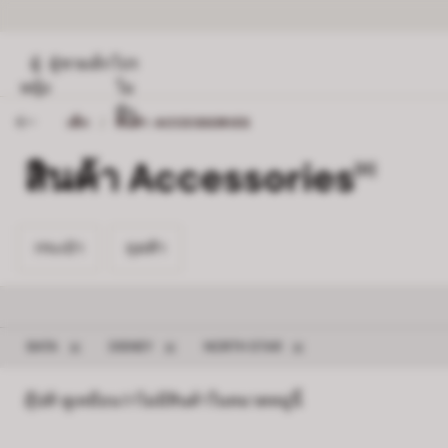
ผู้
ผู้ชาย
เด็ก
โปร
หญิง
โม
ชั่น
เด็ก
/
สินค้า ACCESSORIES
สินค้า Accessories
[0]
กระเป๋า 0
ถุงเท้า 0
กระเป๋า
ถุงเท้า
ลบตัวกรอง BATA
ลบตัวกรอง DISNEY
ลบตัวกรอง NORTH STAR
BATA
DISNEY
NORTH STAR
อุ๊ปส์! ดูเหมือนว่าไม่มีสินค้าในหมวดหมู่นี้