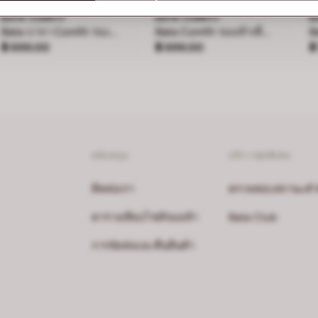
BATA COMFIT
BATA COMFIT
B
Bata บาจา Comfit รองเท้าแบสวม พร้อมเทคโนโลยี Wellness สำหรับผู้หญิง รุ่น SONATA - สีฟ้า 6019119
Bata Comfit รองเท้าเพื่อสุขภาพแบบสวมสำหรับผู้หญิง สูง 2 นิ้ว รุ่น Daisy สีเบจ 6618637
ราคา ฿ 899.00
ราคา ฿ 899.00
ร
฿ 899.00
฿ 899.00
฿
สนับสนุน
บริการสุดพิเศษ
ติดต่อเรา
ตรวจสอบสถานะคำสั่
ตารางเทียบไซส์รองเท้า
Bata Club
การจัดส่งและคืนสินค้า