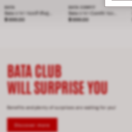
BATA
BATA COMFIT
Bata บาจา รองเท้าส้นสูง แบบสวม สูง 4 นิ้ว สำหรับผู้หญิง รุ่น BELLE
Bata บาจา Comfit รองเท้าแตะเพื่อสุขภาพแบบสวม สำหรับผู้ชาย รุ่น BAMBOO - สีกรมท่า 8019181
ราคา ฿ 899.00
ราคา ฿ 899.00
฿ 899.00
฿ 899.00
BATA CLUB
WILL SURPRISE YOU
Benefits and plenty of surprises are waiting for you!
Discover more