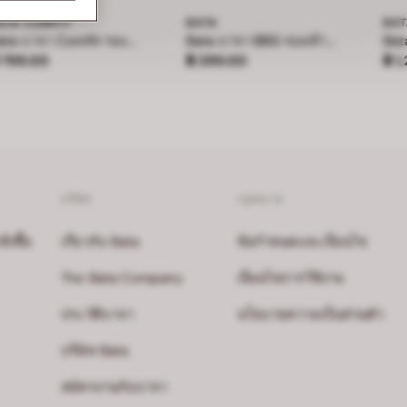
ATA COMFIT
BATA
BA
Bata บาจา Comfit รองเท้าเพื่อสุขภาพ สูง 3 นิ้ว สำหรับผู้หญิง รุ่น LILLY - สีกรมท่า 7019228
Bata บาจา BBG รองเท้าเด็กหัดเดิน ลายสไปร์เดอร์แมน รัดส้น สำหรับเด็กผู้ชาย
าคา ฿ 799.00
ราคา ฿ 299.00
ราค
 799.00
฿ 299.00
฿ 1
บริษัท
กฎหมาย
งซื้อ
เกี่ยวกับ Bata
ข้อกำหนดและเงื่อนไข
The Bata Company
เงื่อนไขการใช้งาน
ประวัติบาจา
นโยบายความเป็นส่วนตัว
บริษัท Bata
สมัครงานกับบาจา