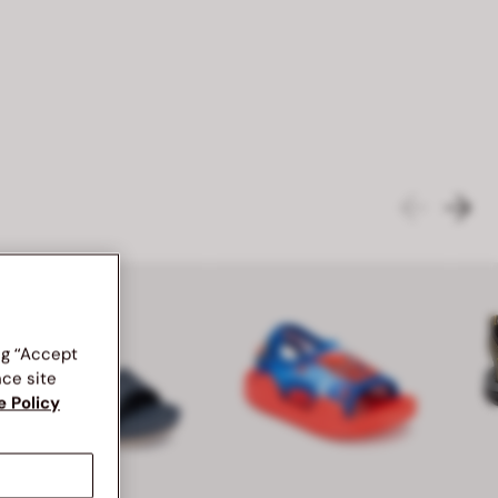
ng “Accept
nce site
e Policy