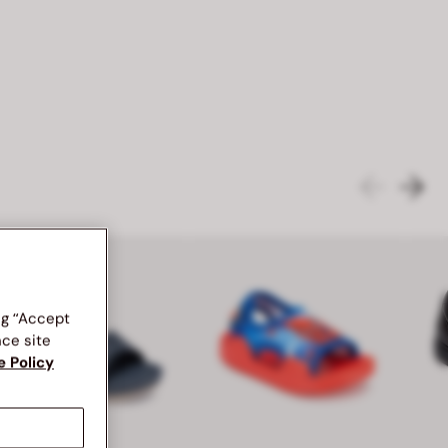
ng “Accept
nce site
e Policy