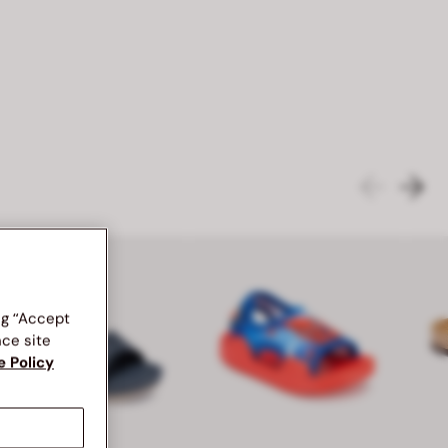
ng “Accept
nce site
e Policy