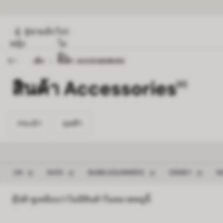
ผู้
ผู้ชาย
เด็ก
โปร
หญิง
โม
ชั่น
เด็ก
/
สินค้า ACCESSORIES
สินค้า Accessories
[0]
กระเป๋า 0
ถุงเท้า 0
กระเป๋า
ถุงเท้า
ลบตัวกรอง UN
ลบตัวกรอง BATA
ลบตัวกรอง BUBBLEGUMM
ลบตัวกรอ
UN
BATA
BUBBLEGUMMERS
DISNEY
N
อุ๊ปส์! ดูเหมือนว่าไม่มีสินค้าในหมวดหมู่นี้