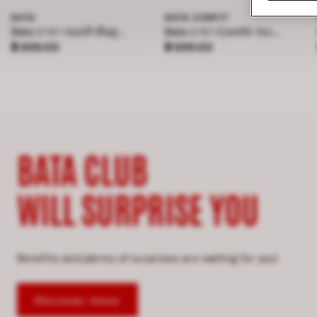
BATA
BATA COMFIT
Bata บาจา รองเท้าส้นสูง แบบสวม สูง 4 นิ้ว สำหรับผู้หญิง รุ่น BELLE
Bata บาจา Comfit รองเท้าแตะเพื่อสุขภาพแบบสวม สำหรับผู้ชาย รุ่น BAMBOO - สีกรมท่า 8019181
ราคา ฿ 899.00
ราคา ฿ 899.00
฿ 899.00
฿ 899.00
BATA CLUB
WILL SURPRISE YOU
Benefits and plenty of surprises are waiting for you!
Discover more