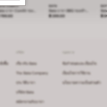
ATA COMFIT
BATA
BA
Bata บาจา Comfit รองเท้าเพื่อสุขภาพ สูง 3 นิ้ว สำหรับผู้หญิง รุ่น LILLY - สีกรมท่า 7019228
Bata บาจา BBG รองเท้าเด็กหัดเดิน ลายสไปร์เดอร์แมน รัดส้น สำหรับเด็กผู้ชาย
าคา ฿ 799.00
ราคา ฿ 299.00
ราค
 799.00
฿ 299.00
฿ 8
บริษัท
กฎหมาย
งซื้อ
เกี่ยวกับ Bata
ข้อกำหนดและเงื่อนไข
The Bata Company
เงื่อนไขการใช้งาน
ประวัติบาจา
นโยบายความเป็นส่วนตัว
บริษัท Bata
สมัครงานกับบาจา