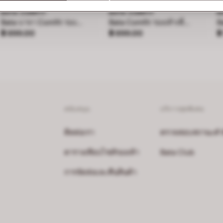
BATA COMFIT
BATA COMFIT
B
Bata บาจา Comfit รองเท้าแบสวม พร้อมเทคโนโลยี Wellness สำหรับผู้หญิง รุ่น SONATA - สีฟ้า 6019119
Bata Comfit รองเท้าเพื่อสุขภาพแบบสวมสำหรับผู้หญิง สูง 2 นิ้ว รุ่น Daisy สีเบจ 6618637
ราคา ฿ 899.00
ราคา ฿ 899.00
ร
฿ 899.00
฿ 899.00
฿
สนับสนุน
บริการสุดพิเศษ
ติดต่อเรา
ตรวจสอบสถานะคำสั่
ตารางเทียบไซส์รองเท้า
Bata Club
การจัดส่งและคืนสินค้า