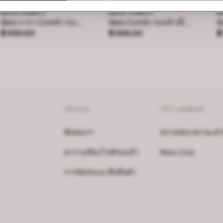
BATA COMFIT
BATA COMFIT
B
Bata บาจา Comfit รองเท้าแบสวม พร้อมเทคโนโลยี Wellness สำหรับผู้หญิง รุ่น SONATA - สีฟ้า 6019119
Bata Comfit รองเท้าเพื่อสุขภาพแบบสวมสำหรับผู้หญิง สูง 2 นิ้ว รุ่น Daisy สีเบจ 6618637
ราคา ฿ 899.00
ราคา ฿ 899.00
ร
฿ 899.00
฿ 899.00
฿
สนับสนุน
บริการสุดพิเศษ
ติดต่อเรา
ตรวจสอบสถานะคำสั่
ตารางเทียบไซส์รองเท้า
Bata Club
การจัดส่งและคืนสินค้า