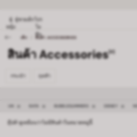
ผู้
ผู้ชาย
เด็ก
โปร
หญิง
โม
ชั่น
เด็ก
/
สินค้า ACCESSORIES
สินค้า Accessories
[0]
กระเป๋า 0
ถุงเท้า 0
กระเป๋า
ถุงเท้า
ลบตัวกรอง UN
ลบตัวกรอง BATA
ลบตัวกรอง BUBBLEGUMM
ลบตัวกรอ
UN
BATA
BUBBLEGUMMERS
DISNEY
N
อุ๊ปส์! ดูเหมือนว่าไม่มีสินค้าในหมวดหมู่นี้