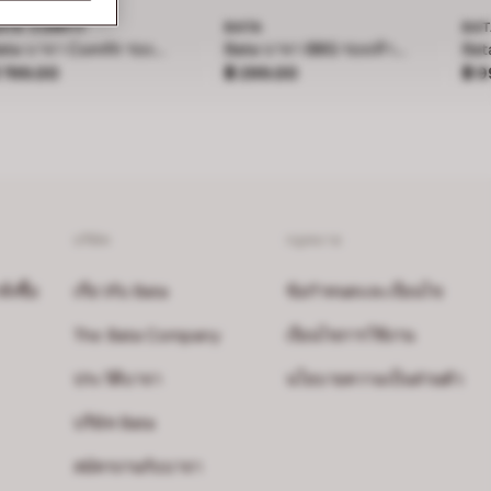
ATA COMFIT
BATA
BAT
Bata บาจา Comfit รองเท้าเพื่อสุขภาพ สูง 3 นิ้ว สำหรับผู้หญิง รุ่น LILLY - สีกรมท่า 7019228
Bata บาจา BBG รองเท้าเด็กหัดเดิน ลายสไปร์เดอร์แมน รัดส้น สำหรับเด็กผู้ชาย
าคา ฿ 799.00
ราคา ฿ 299.00
ราค
 799.00
฿ 299.00
฿ 9
บริษัท
กฎหมาย
งซื้อ
เกี่ยวกับ Bata
ข้อกำหนดและเงื่อนไข
The Bata Company
เงื่อนไขการใช้งาน
ประวัติบาจา
นโยบายความเป็นส่วนตัว
บริษัท Bata
สมัครงานกับบาจา