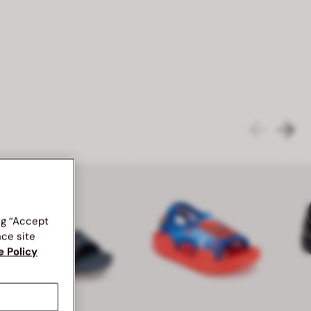
ng “Accept
nce site
e Policy