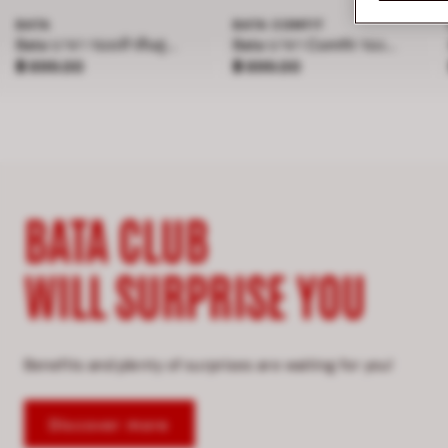
BATA
BATA COMFIT
Bata บาจา รองเท้าส้นสูง แบบสวม สูง 4 นิ้ว สำหรับผู้หญิง รุ่น BELLE
Bata บาจา Comfit รองเท้าแตะเพื่อสุขภาพแบบสวม สำหรับผู้ชาย รุ่น BAMBOO - สีกรมท่า 8019181
ราคา ฿ 899.00
ราคา ฿ 899.00
฿ 899.00
฿ 899.00
BATA CLUB
WILL SURPRISE YOU
Benefits and plenty of surprises are waiting for you!
Discover more