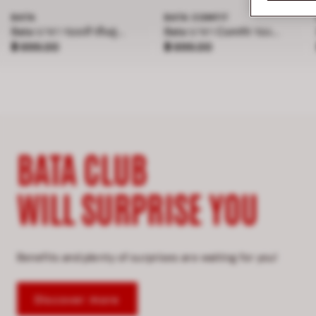
BATA
BATA COMFIT
Bata บาจา รองเท้าส้นสูง แบบสวม สูง 4 นิ้ว สำหรับผู้หญิง รุ่น BELLE
Bata บาจา Comfit รองเท้าแตะเพื่อสุขภาพแบบสวม สำหรับผู้ชาย รุ่น BAMBOO - สีกรมท่า 8019181
ราคา ฿ 899.00
ราคา ฿ 899.00
฿ 899.00
฿ 899.00
BATA CLUB
WILL SURPRISE YOU
Benefits and plenty of surprises are waiting for you!
Discover more