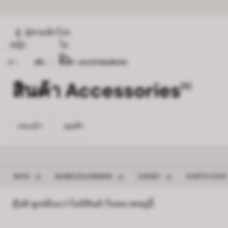
ผู้
ผู้ชาย
เด็ก
โปร
หญิง
โม
ชั่น
เด็ก
/
สินค้า ACCESSORIES
สินค้า Accessories
[0]
กระเป๋า 0
ถุงเท้า 0
กระเป๋า
ถุงเท้า
ลบตัวกรอง BATA
ลบตัวกรอง BUBBLEGUMMERS
ลบตัวกรอง DISNEY
BATA
BUBBLEGUMMERS
DISNEY
NORTH STAR
อุ๊ปส์! ดูเหมือนว่าไม่มีสินค้าในหมวดหมู่นี้