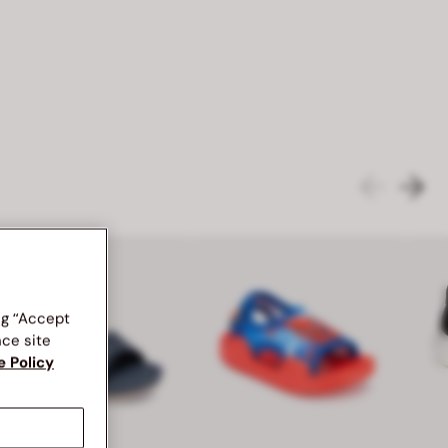
ng “Accept
nce site
e Policy