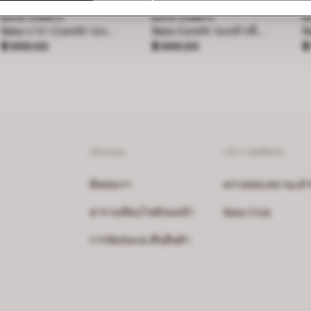
BATA COMFIT
BATA COMFIT
B
Bata บาจา Comfit รองเท้าแบสวม พร้อมเทคโนโลยี Wellness สำหรับผู้หญิง รุ่น SONATA - สีฟ้า 6019119
Bata Comfit รองเท้าเพื่อสุขภาพแบบสวมสำหรับผู้หญิง สูง 2 นิ้ว รุ่น Daisy สีเบจ 6618637
ราคา ฿ 899.00
ราคา ฿ 899.00
ร
฿ 899.00
฿ 899.00
฿
สนับสนุน
บริการสุดพิเศษ
ติดต่อเรา
ตรวจสอบสถานะคำสั่
ตารางเทียบไซส์รองเท้า
Bata Club
การจัดส่งและคืนสินค้า