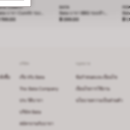
ATA COMFIT
BATA
PO
Bata บาจา Comfit รองเท้าเพื่อสุขภาพ สูง 3 นิ้ว สำหรับผู้หญิง รุ่น LILLY - สีกรมท่า 7019228
Bata บาจา BBG รองเท้าเด็กหัดเดิน ลายสไปร์เดอร์แมน รัดส้น สำหรับเด็กผู้ชาย
าคา ฿ 799.00
ราคา ฿ 299.00
ราค
 799.00
฿ 299.00
฿ 1
บริษัท
กฎหมาย
งซื้อ
เกี่ยวกับ Bata
ข้อกำหนดและเงื่อนไข
The Bata Company
เงื่อนไขการใช้งาน
ประวัติบาจา
นโยบายความเป็นส่วนตัว
บริษัท Bata
สมัครงานกับบาจา