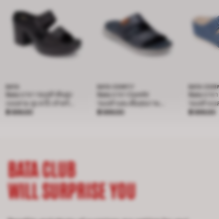
BATA
BATA COMFIT
BATA COM
Bata บาจา รองเท้าส้นสูง
Bata บาจา Comfit
Bata บาจา
แบบสวม สูง 4 นิ้ว สำหรับผู้
รองเท้าแตะเพื่อสุขภาพ
รองเท้าแบ
ราคา ฿ 899.00
หญิง รุ่น BELLE
฿ 899.00
ราคา ฿ 899.00
แบบสวม สำหรับผู้ชาย รุ่น
฿ 899.00
ราคา ฿ 
เทคโนโลยี
฿ 899.00
BAMBOO - สีกรมท่า
สำหรับผู้ห
8019181
- สีฟ้า 601
BATA CLUB
WILL SURPRISE YOU