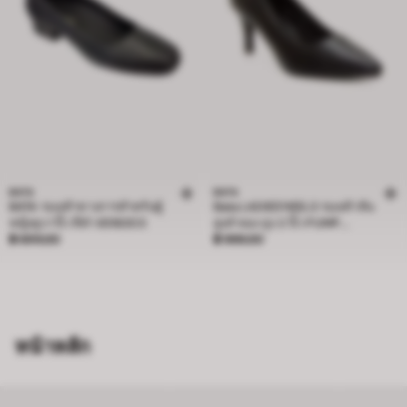
BATA
BATA
BATA รองเท้าทางการสำหรับผู้
Bata LADIES'HEELS รองเท้าส้น
หญิงสูง 1 นิ้ว สีดำ 6516303
สูงลำลอง สูง 2 นิ้ว PUMP
ราคา ฿ 699.00
ราคา ฿ 999.00
฿ 699.00
CONTEMP แบบสวม หัวแหลม
฿ 999.00
หน้าหลัก