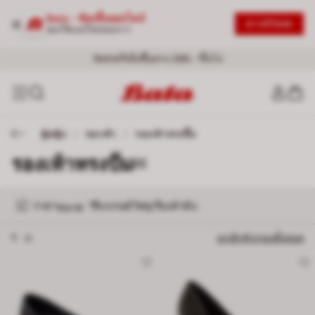
Bata - ช้อปปิ้งออนไลน์
ดาวน์โหลด
ลองใช้แอปใหม่ของเรา!
จัดส่งฟรีเมื่อซื้อครบ 399.- ขึ้นไป
ผู้หญิง
/
รองเท้า
/
รองเท้าทรงปั๊ม
รองเท้าทรงปั๊ม
[2]
ราคา
สี
แบรนด์
วัสดุ
เรียงลำดับ
1
ขนาด
ลบตัวกรอง 5
5
ยกเลิกตัวกรองทั้งหมด