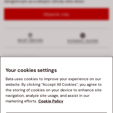
Zaregistrujte sa a získajte výhody ešte dnes!
Objavte viac
NÁJSŤ OBCHOD
SLOVAKIA | SLOVAK
SLUŽBY ZÁKAZNÍKOM
Your cookies settings
ZÁKAZNÍCKY SERVIS
Bata uses cookies to improve your experience on our
SPRIEVODCA NAKUPOVANÍM
website. By clicking “Accept All Cookies”, you agree to
the storing of cookies on your device to enhance site
navigation, analyze site usage, and assist in our
SPOLOČNOSŤ
Pre lepšiu navigáciu odporúčame navštíviť webové stránky
marketing efforts.
Cookie Policy
spoločnosti Baťa vo vašej krajine. Upozorňujeme, že
dostupnosť tovaru, ceny a podrobnosti o doprave budú