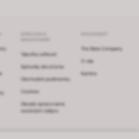
S
SPRIEVODCA
SPOLOČNOSŤ
NAKUPOVANÍM
vky
The Bata Company
Tabuľka veľkostí
O nás
Spôsoby doručenia
e
Kariéra
Obchodné podmienky
Cookies
ky
Zásady spracovania
osobných údajov