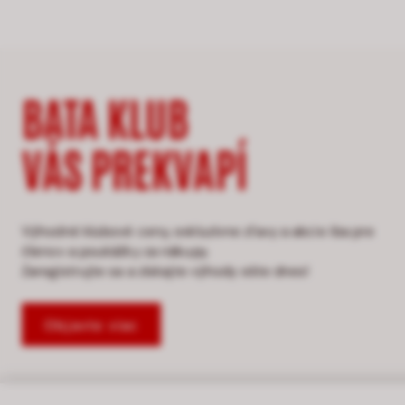
BATA KLUB
VÁS PREKVAPÍ
Výhodné klubové ceny, exkluzívne zľavy a akcie iba pre
členov a poukážky za nákupy.
Zaregistrujte sa a získajte výhody ešte dnes!
Objavte viac