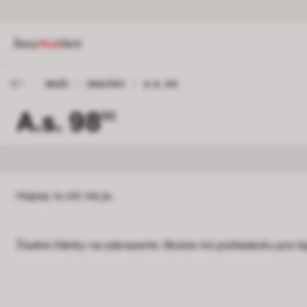
Ženy
Muži
Deti
MUŽI
/
ZNAČKY
/
A.S. 98
A.s. 98
[0]
Hopsa, tu nič nie je.
Žiadne články na zobrazenie. Skúste inú požiadavku pre le