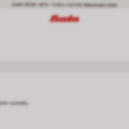
ZĽAVY AŽ DO -50 % -
Totálny výpredaj |
Nakupovať v zľave
pšie výsledky.