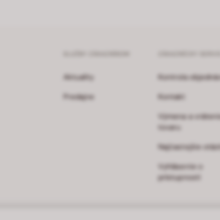
SLUŽBY ZÁKAZNÍKOM
ZÁKAZNÍCKY SERVI
Aktuality
Kontrola objedná
Predajne
Kontakt
Výmena a vráteni
tovaru
Najčastejšie otáz
Vyhlásenie o
prístupnosti