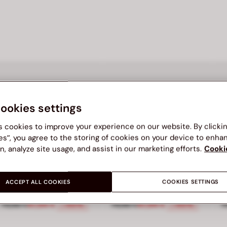
cookies settings
s cookies to improve your experience on our website. By clicki
es”, you agree to the storing of cookies on your device to enha
n, analyze site usage, and assist in our marketing efforts.
Cooki
BATA
BATA
B
ACCEPT ALL COOKIES
COOKIES SETTINGS
Dámske kožené barefoot tenisky Baťa
Dámske kožené barefoot tenisky Baťa
99 €, zľava 50 percent
Cena znížená z 79,90 € na 47,94 €, zľava 40 percent
Cena znížená z 79,90 € na 47,9
C
79,90 €
47,94 €
79,90 €
47,94 €
7
-40%
-40%