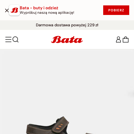
Bata - buty i odzież
POBIERZ
Wypróbuj naszą nową aplikację!
WYPRZEDAŻ DO -50%
Darmowe zwroty w ciągu 30 dni
|
KUP W PROMOCJI!
Darmowa dostawa powyżej 229 zł