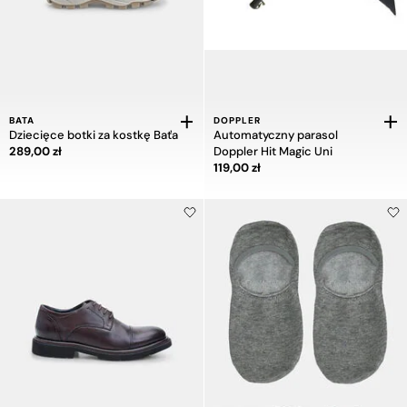
BATA
DOPPLER
Dziecięce botki za kostkę Baťa
Automatyczny parasol
Cena 289,00 zł
289,00 zł
Doppler Hit Magic Uni
Cena 119,00 zł
119,00 zł