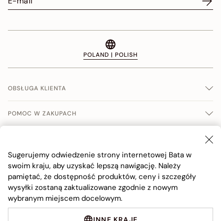
POLAND | POLISH
OBSŁUGA KLIENTA
POMOC W ZAKUPACH
WARUNKI SPRERADŹY
Sugerujemy odwiedzenie strony internetowej Bata w
FIRMA
swoim kraju, aby uzyskać lepszą nawigację. Należy
pamiętać, że dostępność produktów, ceny i szczegóły
wysyłki zostaną zaktualizowane zgodnie z nowym
wybranym miejscem docelowym.
INNE KRAJE