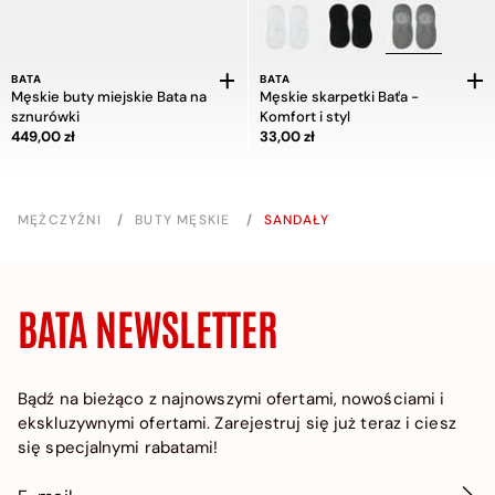
BATA
BATA
Męskie buty miejskie Bata na
Męskie skarpetki Baťa -
sznurówki
Komfort i styl
Cena 449,00 zł
Cena 33,00 zł
449,00 zł
33,00 zł
MĘŻCZYŹNI
/
BUTY MĘSKIE
/
SANDAŁY
BATA NEWSLETTER
Bądź na bieżąco z najnowszymi ofertami, nowościami i
ekskluzywnymi ofertami. Zarejestruj się już teraz i ciesz
się specjalnymi rabatami!