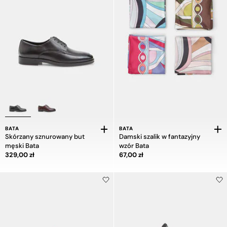
BATA
BATA
Skórzany sznurowany but
Damski szalik w fantazyjny
męski Bata
wzór Bata
Cena 329,00 zł
Cena 67,00 zł
329,00 zł
67,00 zł