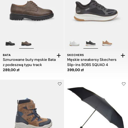
BATA
SKECHERS
Sznurowane buty męskie Bata
Męskie sneakersy Skechers
z podeszwą typu track
Slip-ins BOBS SQUAD 4
Cena 289,00 zł
Cena 399,00 zł
289,00 zł
399,00 zł