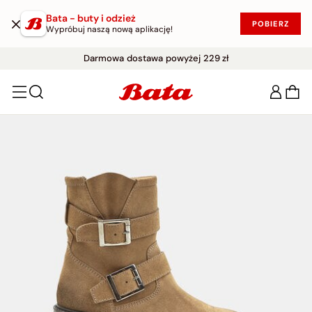
Bata - buty i odzież
POBIERZ
Wypróbuj naszą nową aplikację!
WYPRZEDAŻ DO -50%
Darmowe zwroty w ciągu 30 dni
|
KUP W PROMOCJI!
Darmowa dostawa powyżej 229 zł