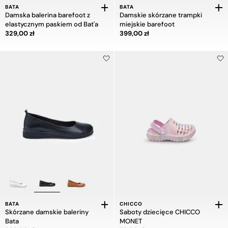
BATA
BATA
Damska balerina barefoot z
Damskie skórzane trampki
elastycznym paskiem od Bat'a
miejskie barefoot
Cena 329,00 zł
Cena 399,00 zł
329,00 zł
399,00 zł
BATA
CHICCO
Skórzane damskie baleriny
Saboty dziecięce CHICCO
Bata
MONET