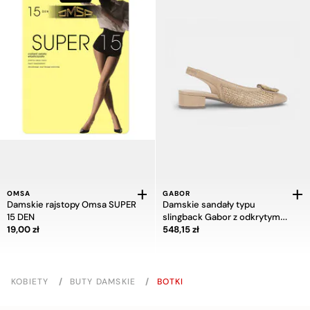
OMSA
GABOR
Damskie rajstopy Omsa SUPER
Damskie sandały typu
15 DEN
slingback Gabor z odkrytym
Cena 19,00 zł
Cena 548,15 zł
19,00 zł
przodem
548,15 zł
KOBIETY
/
BUTY DAMSKIE
/
BOTKI