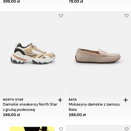
Cena 399,00 zł
Cena 79,00 zł
399,00 zł
79,00 zł
NORTH STAR
BATA
Damskie sneakersy North Star
Mokasyny damskie z zamszu
z grubą podeszwą
Bata
Cena 289,00 zł
Cena 289,00 zł
289,00 zł
289,00 zł