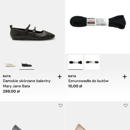
BATA
BATA
Damskie skórzane baleriny
Sznurowadła do butów
Cena 10,00 zł
Mary Jane Bata
10,00 zł
Cena 289,00 zł
289,00 zł