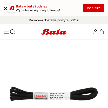
Bata - buty i odzież
POBIERZ
Wypróbuj naszą nową aplikację!
WYPRZEDAŻ DO -50%
Darmowe zwroty w ciągu 30 dni
|
KUP W PROMOCJI!
Darmowa dostawa powyżej 229 zł