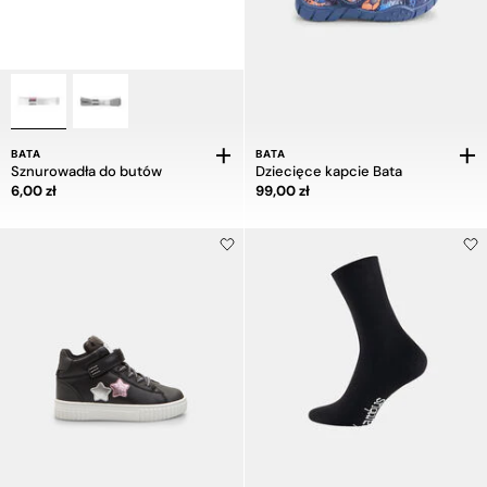
BATA
BATA
Sznurowadła do butów
Dziecięce kapcie Bata
Cena 6,00 zł
Cena 99,00 zł
6,00 zł
99,00 zł