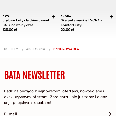
BATA
EVONA
Stylowe buty dla dziewczynek
Skarpety męskie EVONA -
BATA na wolny czas
Komfort i styl
Cena 139,00 zł
Cena 22,00 zł
139,00 zł
22,00 zł
KOBIETY
/
AKCESORIA
/
SZNUROWADLA
BATA NEWSLETTER
Bądź na bieżąco z najnowszymi ofertami, nowościami i
ekskluzywnymi ofertami. Zarejestruj się już teraz i ciesz
się specjalnymi rabatami!