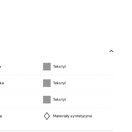
a
Tekstyl
ka
Tekstyl
Tekstyl
a
Materiały syntetyczne