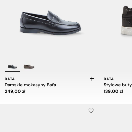
BATA
BATA
Damskie mokasyny Baťa
Cena 249,00 zł
Cena 139,00 z
249,00 zł
139,00 zł