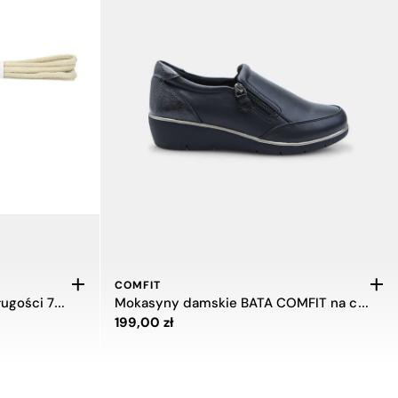
COMFIT
Sznurowadła bawełniane o długości 70 cm
Mokasyny damskie BATA COMFIT na co dzień
Cena 199,00 zł
199,00 zł