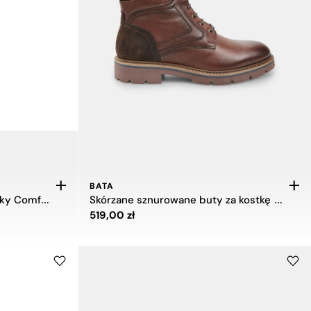
BATA
Spray do pielęgnacji stóp Silky Comfort
Skórzane sznurowane buty za kostkę dla mężczyzn Bata
Cena 519,00 zł
519,00 zł