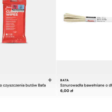
BATA
o czyszczenia butów Baťa
Cena 6,00 zł
6,00 zł