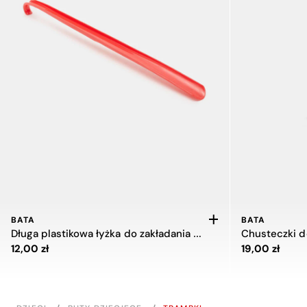
BATA
BATA
Długa plastikowa łyżka do zakładania butów Bata
Chusteczki d
Cena 12,00 zł
Cena 19,00 zł
12,00 zł
19,00 zł