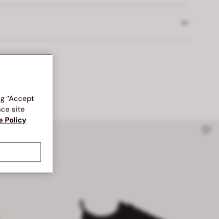
ng “Accept
nce site
e Policy