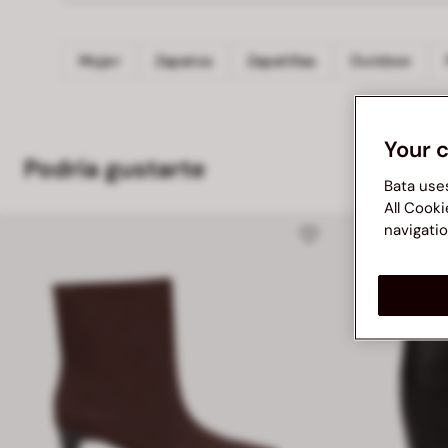
Mujer
Zapatos
Zapatillas
Outdoor
Your 
Podría gustarte
Bata use
All Cooki
navigatio