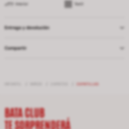
Interior
Textil
Entrega y devolución
Compartir
INFANTIL
/
NIÑOS
/
ZAPATOS
/
ZAPATILLAS
BATA CLUB
TE SORPRENDERÁ