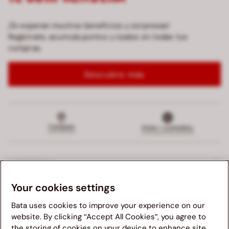
¡Te esperan muchos beneficios y sorpresas!
Regístrate, acumula puntos y úsalos en todas tus
compras.
Descubre más
TIENDAS
PERU | ESPAÑOL
CORPORATIVO
Your cookies settings
TERMINOS Y CONDICIONES
Bata uses cookies to improve your experience on our
SERVICIO AL CLIENTE
website. By clicking “Accept All Cookies”, you agree to
the storing of cookies on your device to enhance site