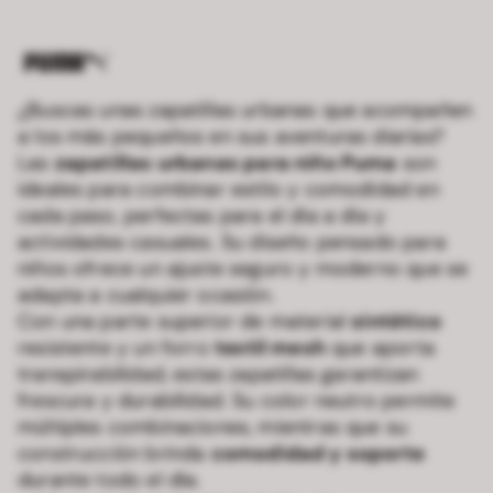
¿Buscas unas zapatillas urbanas que acompañen
a los más pequeños en sus aventuras diarias?
Las
zapatillas urbanas para niño Puma
son
ideales para combinar estilo y comodidad en
cada paso, perfectas para el día a día y
actividades casuales. Su diseño pensado para
niños ofrece un ajuste seguro y moderno que se
adapta a cualquier ocasión.
Con una parte superior de material
sintético
resistente y un forro
textil mesh
que aporta
transpirabilidad, estas zapatillas garantizan
frescura y durabilidad. Su color neutro permite
múltiples combinaciones, mientras que su
construcción brinda
comodidad y soporte
durante todo el día.