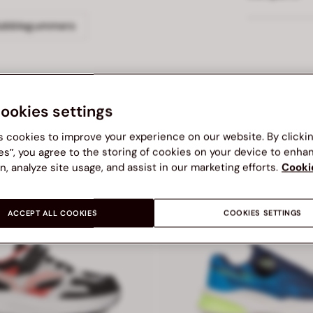
ubblegummers
cookies settings
s cookies to improve your experience on our website. By clicki
es”, you agree to the storing of cookies on your device to enha
n, analyze site usage, and assist in our marketing efforts.
Cooki
ACCEPT ALL COOKIES
COOKIES SETTINGS