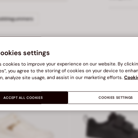
ubblegummers
cookies settings
s cookies to improve your experience on our website. By clicki
es”, you agree to the storing of cookies on your device to enha
n, analyze site usage, and assist in our marketing efforts.
Cooki
ACCEPT ALL COOKIES
COOKIES SETTINGS