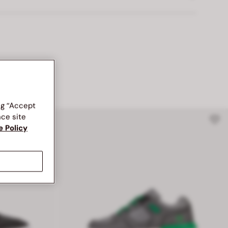
ng “Accept
nce site
e Policy