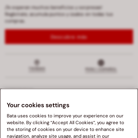
¡Te esperan muchos beneficios y sorpresas!
Regístrate, acumula puntos y úsalos en todas tus
compras.
Descubre más
TIENDAS
PERU | ESPAÑOL
CORPORATIVO
Your cookies settings
TERMINOS Y CONDICIONES
Bata uses cookies to improve your experience on our
SERVICIO AL CLIENTE
website. By clicking “Accept All Cookies”, you agree to
the storing of cookies on your device to enhance site
navigation, analyze site usage, and assist in our
LEGAL