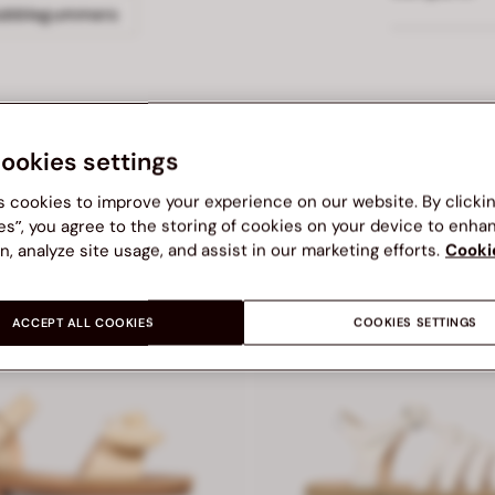
ubblegummers
cookies settings
s cookies to improve your experience on our website. By clicki
es”, you agree to the storing of cookies on your device to enha
n, analyze site usage, and assist in our marketing efforts.
Cooki
ACCEPT ALL COOKIES
COOKIES SETTINGS