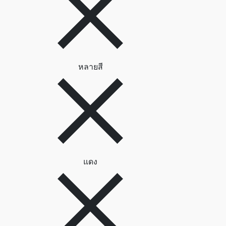
ลบตัวกรอง หลายสี
หลายสี
ลบตัวกรอง แดง
แดง