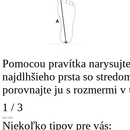
Pomocou pravítka narysujte 
najdlhšieho prsta so stredo
porovnajte ju s rozmermi v 
1
/ 3
Niekoľko tipov pre vás: