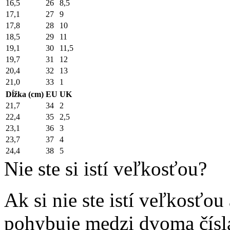
16,5
26
8,5
17,1
27
9
17,8
28
10
18,5
29
11
19,1
30
11,5
19,7
31
12
20,4
32
13
21,0
33
1
Dĺžka (cm)
EU
UK
21,7
34
2
22,4
35
2,5
23,1
36
3
23,7
37
4
24,4
38
5
Nie ste si istí veľkosťou?
Ak si nie ste istí veľkosťo
pohybuje medzi dvoma čísl