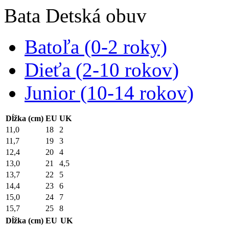
Bata
Detská obuv
Batoľa (0-2 roky)
Dieťa (2-10 rokov)
Junior (10-14 rokov)
Dĺžka (cm)
EU
UK
11,0
18
2
11,7
19
3
12,4
20
4
13,0
21
4,5
13,7
22
5
14,4
23
6
15,0
24
7
15,7
25
8
Dĺžka (cm)
EU
UK