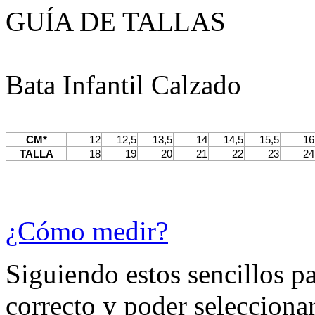
GUÍA DE TALLAS
Bata Infantil Calzado
CM*
12
12,5
13,5
14
14,5
15,5
16
TALLA
18
19
20
21
22
23
24
¿Cómo medir?
Siguiendo estos sencillos p
correcto y poder seleccionar