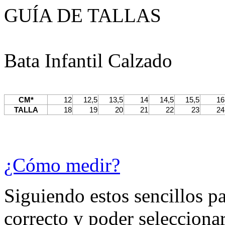
GUÍA DE TALLAS
Bata Infantil Calzado
CM*
12
12,5
13,5
14
14,5
15,5
16
TALLA
18
19
20
21
22
23
24
¿Cómo medir?
Siguiendo estos sencillos p
correcto y poder seleccionar