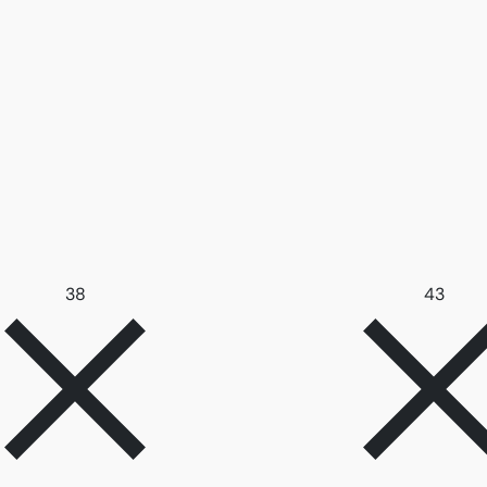
Hapus filter 38
Hapus
38
43