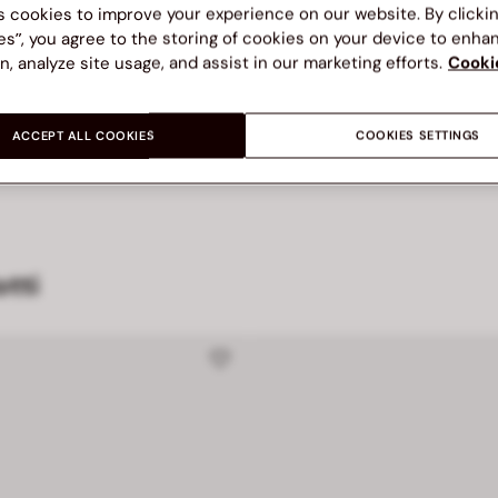
s cookies to improve your experience on our website. By clicki
Consegna e 
es”, you agree to the storing of cookies on your device to enha
n, analyze site usage, and assist in our marketing efforts.
Cooki
Condividi
ACCEPT ALL COOKIES
COOKIES SETTINGS
tti