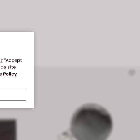
ng “Accept
nce site
e Policy