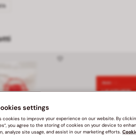
ATA
tti
cookies settings
s cookies to improve your experience on our website. By clicki
es”, you agree to the storing of cookies on your device to enha
n, analyze site usage, and assist in our marketing efforts.
Cooki