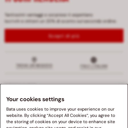
Tantissimi vantaggi e sorprese ti aspettano
Iscriviti e ottieni un 20% di sconto sul secondo ordine.
Scopri di più
TROVA UN NEGOZIO
ITALY | ITALIAN
SERVIZIO CLIENTI
Your cookies settings
SERVIZI ESCLUSIVI
Bata uses cookies to improve your experience on our
AZIENDA
website. By clicking “Accept All Cookies”, you agree to
the storing of cookies on your device to enhance site