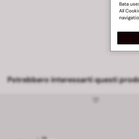
Bata use
All Cooki
navigatio
Potrebbero interessarti questi prodo