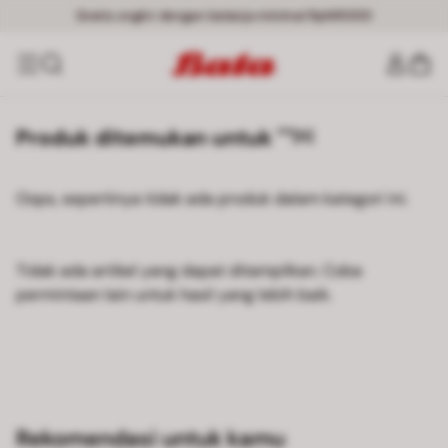
Gratis ongkir dengan belanja minimal Rp149000
Produk ditemukan untuk ""
[0]
Oops, sepertinya tidak ada produk dalam kategori ini.
Tidak ada artikel yang dapat ditampilkan. Coba
permintaan lain untuk hasil yang lebih baik.
Rekomendasi untuk kamu