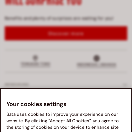
Benefits and plenty of surprises are waiting for you!
Discover more
TEMUKAN TOKO
INDONESIA | BAHASA
MENDUKUNG
LAYANAN EKSKLUSIF
Your cookies settings
Bata uses cookies to improve your experience on our
PERUSAHAAN
website. By clicking “Accept All Cookies”, you agree to
the storing of cookies on your device to enhance site
Kami menganjurkan anda untuk mengunjungi website Bata
HUKUM