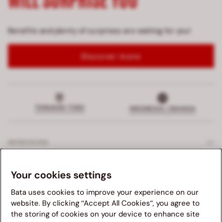
Benefits and plenty of surprises are waiting for you!
Discover more
TEMUKAN TOKO
INDONESIA | BAHASA
MENDUKUNG
LAYANAN EKSKLUSIF
Your cookies settings
Bata uses cookies to improve your experience on our
PERUSAHAAN
website. By clicking “Accept All Cookies”, you agree to
the storing of cookies on your device to enhance site
Kami menganjurkan anda untuk mengunjungi website Bata
HUKUM