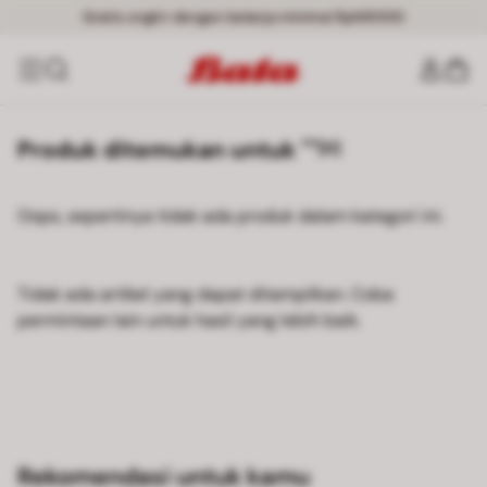
Gratis ongkir dengan belanja minimal Rp149000
Produk ditemukan untuk ""
[0]
Oops, sepertinya tidak ada produk dalam kategori ini.
Tidak ada artikel yang dapat ditampilkan. Coba
permintaan lain untuk hasil yang lebih baik.
Rekomendasi untuk kamu