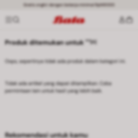
Gratis ongkir dengan belanja minimal Rp149000
Produk ditemukan untuk ""
[0]
Oops, sepertinya tidak ada produk dalam kategori ini.
Tidak ada artikel yang dapat ditampilkan. Coba
permintaan lain untuk hasil yang lebih baik.
Rekomendasi untuk kamu