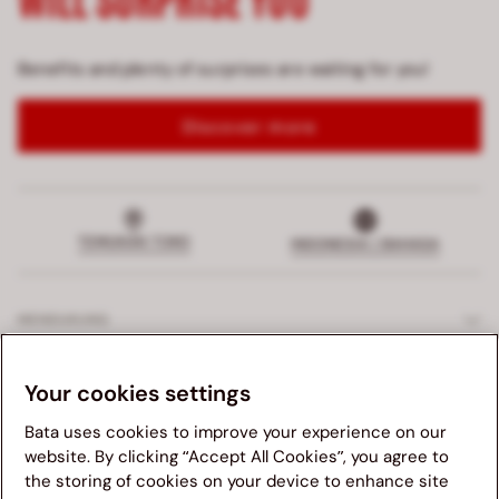
Benefits and plenty of surprises are waiting for you!
Discover more
TEMUKAN TOKO
INDONESIA | BAHASA
MENDUKUNG
LAYANAN EKSKLUSIF
Your cookies settings
Bata uses cookies to improve your experience on our
PERUSAHAAN
website. By clicking “Accept All Cookies”, you agree to
the storing of cookies on your device to enhance site
Kami menganjurkan anda untuk mengunjungi website Bata
HUKUM