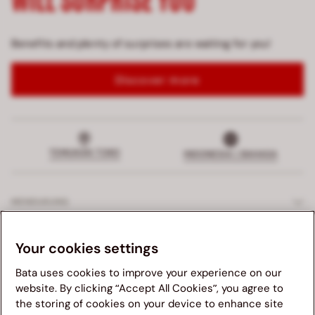
Benefits and plenty of surprises are waiting for you!
Discover more
TEMUKAN TOKO
INDONESIA | BAHASA
MENDUKUNG
LAYANAN EKSKLUSIF
Your cookies settings
Bata uses cookies to improve your experience on our
PERUSAHAAN
website. By clicking “Accept All Cookies”, you agree to
the storing of cookies on your device to enhance site
Kami menganjurkan anda untuk mengunjungi website Bata
HUKUM