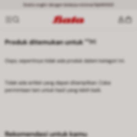
Gratis ongkir dengan belanja minimal Rp149000
Produk ditemukan untuk ""
[0]
Oops, sepertinya tidak ada produk dalam kategori ini.
Tidak ada artikel yang dapat ditampilkan. Coba
permintaan lain untuk hasil yang lebih baik.
Rekomendasi untuk kamu