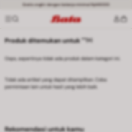
Gratis ongkir dengan belanja minimal Rp149000
Produk ditemukan untuk ""
[0]
Oops, sepertinya tidak ada produk dalam kategori ini.
Tidak ada artikel yang dapat ditampilkan. Coba
permintaan lain untuk hasil yang lebih baik.
Rekomendasi untuk kamu