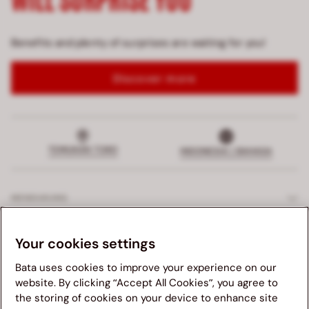
Benefits and plenty of surprises are waiting for you!
Discover more
TEMUKAN TOKO
INDONESIA | BAHASA
MENDUKUNG
LAYANAN EKSKLUSIF
Your cookies settings
Bata uses cookies to improve your experience on our
PERUSAHAAN
website. By clicking “Accept All Cookies”, you agree to
the storing of cookies on your device to enhance site
Kami menganjurkan anda untuk mengunjungi website Bata
HUKUM