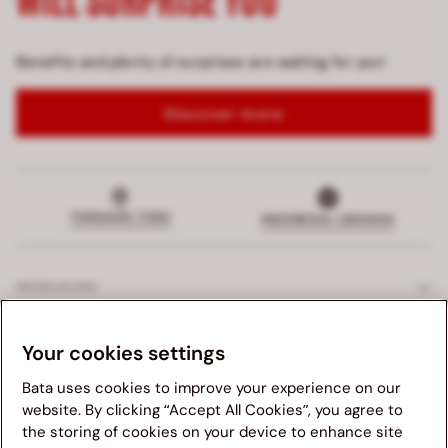
Benefits and plenty of surprises are waiting for you!
Discover more
TEMUKAN TOKO
INDONESIA | BAHASA
MENDUKUNG
LAYANAN EKSKLUSIF
Your cookies settings
Bata uses cookies to improve your experience on our
PERUSAHAAN
website. By clicking “Accept All Cookies”, you agree to
the storing of cookies on your device to enhance site
Kami menganjurkan anda untuk mengunjungi website Bata
HUKUM