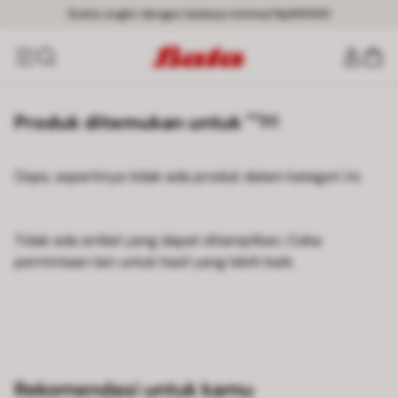
Gratis ongkir dengan belanja minimal Rp149000
Produk ditemukan untuk ""
[0]
Oops, sepertinya tidak ada produk dalam kategori ini.
Tidak ada artikel yang dapat ditampilkan. Coba
permintaan lain untuk hasil yang lebih baik.
Rekomendasi untuk kamu