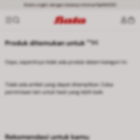
Gratis ongkir dengan belanja minimal Rp149000
Produk ditemukan untuk ""
[0]
Oops, sepertinya tidak ada produk dalam kategori ini.
Tidak ada artikel yang dapat ditampilkan. Coba
permintaan lain untuk hasil yang lebih baik.
Rekomendasi untuk kamu