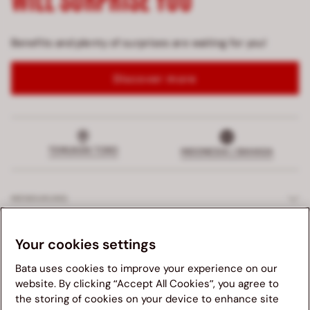
Benefits and plenty of surprises are waiting for you!
Discover more
TEMUKAN TOKO
INDONESIA | BAHASA
MENDUKUNG
LAYANAN EKSKLUSIF
Your cookies settings
Bata uses cookies to improve your experience on our
PERUSAHAAN
website. By clicking “Accept All Cookies”, you agree to
the storing of cookies on your device to enhance site
Kami menganjurkan anda untuk mengunjungi website Bata
HUKUM