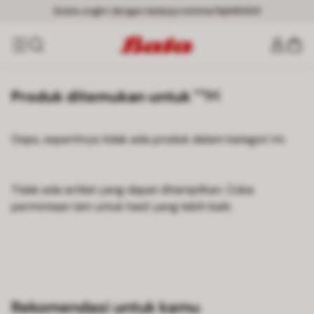
Gratis ongkir dengan belanja minimal Rp149000
Produk ditemukan untuk ""
[0]
Oops, sepertinya tidak ada produk dalam kategori ini.
Tidak ada artikel yang dapat ditampilkan. Coba
permintaan lain untuk hasil yang lebih baik.
Rekomendasi untuk kamu