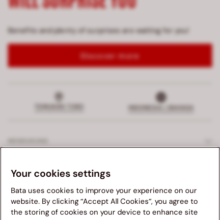
Benefits and plenty of surprises are waiting for you!
Discover more
TEMUKAN TOKO
INDONESIA | BAHASA
MENDUKUNG
LAYANAN EKSKLUSIF
Your cookies settings
Bata uses cookies to improve your experience on our
PERUSAHAAN
website. By clicking “Accept All Cookies”, you agree to
the storing of cookies on your device to enhance site
Kami menganjurkan anda untuk mengunjungi website Bata
HUKUM