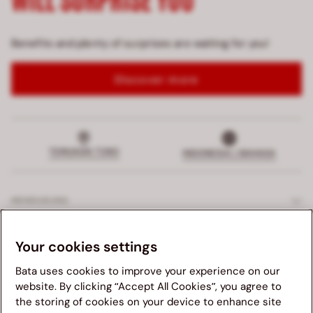
Benefits and plenty of surprises are waiting for you!
Discover more
TEMUKAN TOKO
INDONESIA | BAHASA
MENDUKUNG
LAYANAN EKSKLUSIF
Your cookies settings
Bata uses cookies to improve your experience on our
PERUSAHAAN
website. By clicking “Accept All Cookies”, you agree to
the storing of cookies on your device to enhance site
Kami menganjurkan anda untuk mengunjungi website Bata
HUKUM