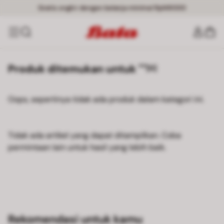
Gratis ongkir dengan belanja minimal Rp149000
Produk ditemukan untuk ""
[0]
Oops, sepertinya tidak ada produk dalam kategori ini.
Tidak ada artikel yang dapat ditampilkan. Coba
permintaan lain untuk hasil yang lebih baik.
Rekomendasi untuk kamu