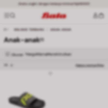
Gratis ongkir dengan belanja minimal Rp149000
KOLEKSI TERBARU
/
ANAK-ANAK
Anak-anak
[1]
Harga
Warna
Merek
Urutkan
1
Ukuran
Hapus filter 38
38
Hapus semua filter