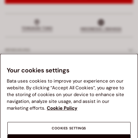
TEMUKAN TOKO
INDONESIA | BAHASA
MENDUKUNG
LAYANAN EKSKLUSIF
Your cookies settings
Bata uses cookies to improve your experience on our
PERUSAHAAN
website. By clicking “Accept All Cookies”, you agree to
the storing of cookies on your device to enhance site
Kami menganjurkan anda untuk mengunjungi website Bata
HUKUM
navigation, analyze site usage, and assist in our
yang sesuai dengan negara asal anda untuk pengalaman
marketing efforts.
Cookie Policy
terbaik. Mohon diingat bahwa ketersediaan barang, harga,
dan area pengiriman akan bergantung dari website yang
anda gunakan.
COOKIES SETTINGS
NEGARA LAIN