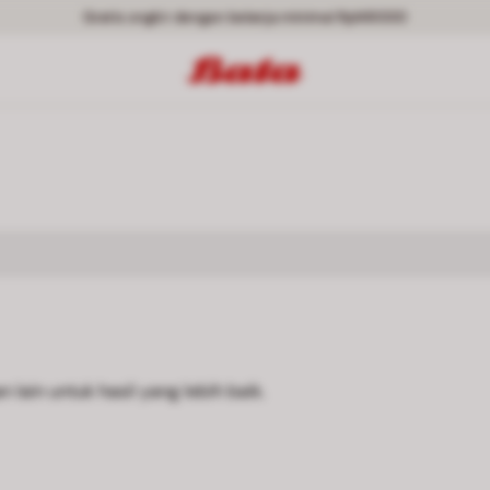
Gratis ongkir dengan belanja minimal Rp149000
 lain untuk hasil yang lebih baik.