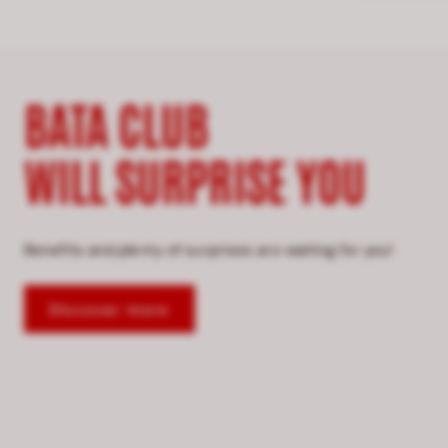
BATA CLUB
WILL SURPRISE YOU
Benefits and plenty of surprises are waiting for you!
Discover more