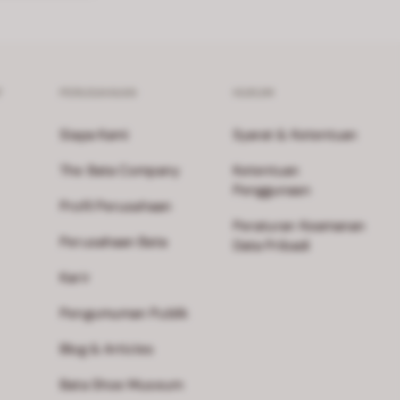
F
PERUSAHAAN
HUKUM
Siapa Kami
Syarat & Ketentuan
The Bata Company
Ketentuan
Penggunaan
Profil Perusahaan
Peraturan Keamanan
Perusahaan Bata
Data Pribadi
Karir
Pengumuman Publik
Blog & Articles
Bata Shoe Museum