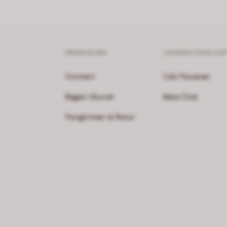
MENDUKUNG
LAYANAN EKSKLUSI
Contact
Cek Pesanan
Bagan Ukuran
Bata Club
Pengiriman & Retur