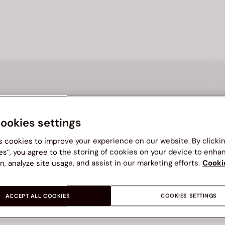
cookies settings
s cookies to improve your experience on our website. By clicki
es”, you agree to the storing of cookies on your device to enha
n, analyze site usage, and assist in our marketing efforts.
Cooki
BATA
BATA
N
Sandal Flat Wanita BLAKE
Sandal Flat Wanita BLAKE
ACCEPT ALL COOKIES
COOKIES SETTINGS
Harga Rp 179,900
Harga Rp 179,900
H
Rp 179,900
Rp 179,900
R