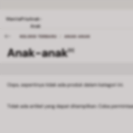
Wanita
Pria
Anak-
Anak
KOLEKSI TERBARU
/
ANAK-ANAK
Anak-anak
[0]
Oops, sepertinya tidak ada produk dalam kategori ini.
Tidak ada artikel yang dapat ditampilkan. Coba permintaan