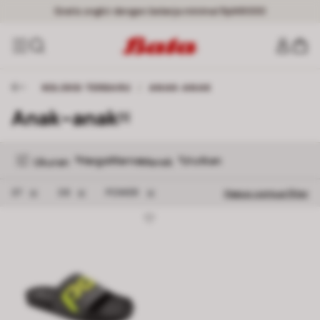
Gratis ongkir dengan belanja minimal Rp149000
KOLEKSI TERBARU
/
ANAK-ANAK
Anak-anak
[1]
Harga
Warna
Urutkan
2
1
Ukuran
Merek
Hapus filter 37
Hapus filter 38
Hapus filter POWER
37
38
POWER
Hapus semua filter