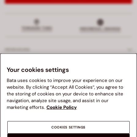
TEMUKAN TOKO
INDONESIA | BAHASA
MENDUKUNG
LAYANAN EKSKLUSIF
Your cookies settings
Bata uses cookies to improve your experience on our
PERUSAHAAN
website. By clicking “Accept All Cookies”, you agree to
the storing of cookies on your device to enhance site
Kami menganjurkan anda untuk mengunjungi website Bata
HUKUM
navigation, analyze site usage, and assist in our
yang sesuai dengan negara asal anda untuk pengalaman
marketing efforts.
Cookie Policy
terbaik. Mohon diingat bahwa ketersediaan barang, harga,
dan area pengiriman akan bergantung dari website yang
anda gunakan.
COOKIES SETTINGS
NEGARA LAIN