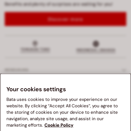
Benefits and plenty of surprises are waiting for you!
Discover more
TEMUKAN TOKO
INDONESIA | BAHASA
MENDUKUNG
LAYANAN EKSKLUSIF
Your cookies settings
Bata uses cookies to improve your experience on our
PERUSAHAAN
website. By clicking “Accept All Cookies”, you agree to
the storing of cookies on your device to enhance site
Kami menganjurkan anda untuk mengunjungi website Bata
HUKUM
navigation, analyze site usage, and assist in our
yang sesuai dengan negara asal anda untuk pengalaman
marketing efforts.
Cookie Policy
terbaik. Mohon diingat bahwa ketersediaan barang, harga,