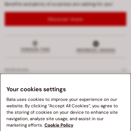
Benefits and plenty of surprises are waiting for you!
Discover more
TEMUKAN TOKO
INDONESIA | BAHASA
MENDUKUNG
LAYANAN EKSKLUSIF
Your cookies settings
Bata uses cookies to improve your experience on our
PERUSAHAAN
website. By clicking “Accept All Cookies”, you agree to
the storing of cookies on your device to enhance site
Kami menganjurkan anda untuk mengunjungi website Bata
HUKUM
navigation, analyze site usage, and assist in our
yang sesuai dengan negara asal anda untuk pengalaman
marketing efforts.
Cookie Policy
terbaik. Mohon diingat bahwa ketersediaan barang, harga,