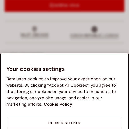
Zjistěte více
NAJÍT OBCHOD
CZECH REPUBLIC | CZECH
SLUŽBY ZÁKAZNÍKŮM
Your cookies settings
ZÁKAZNICKÁ PODPORA
Bata uses cookies to improve your experience on our
PRŮVODCE NÁKUPEM
website. By clicking “Accept All Cookies”, you agree to
the storing of cookies on your device to enhance site
navigation, analyze site usage, and assist in our
SPOLEČNOST
Pro lepší navigaci doporučujeme navštívit webové stránky
marketing efforts.
Cookie Policy
společnosti Baťa ve vaší zemi. Upozorňujeme, že
dostupnost zboží, ceny a podrobnosti o dopravě budou
aktualizovány podle nově zvolené destinace.
COOKIES SETTINGS